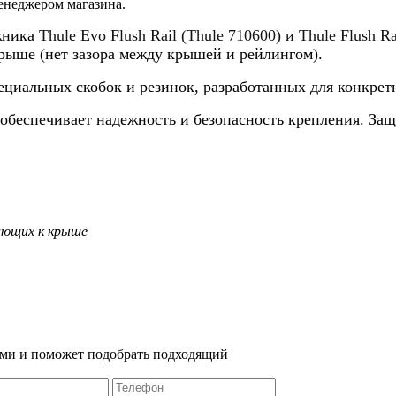
енеджером магазина.
жника
Thule Evo Flush Rail
(
Thule 710600)
и
Thule
Flush Ra
крыше (нет зазора между крышей и рейлингом).
ециальных скобок и резинок, разработанных для конкре
 обеспечивает надежность и безопасность крепления. За
гающих к крыше
Вами и поможет подобрать подходящий