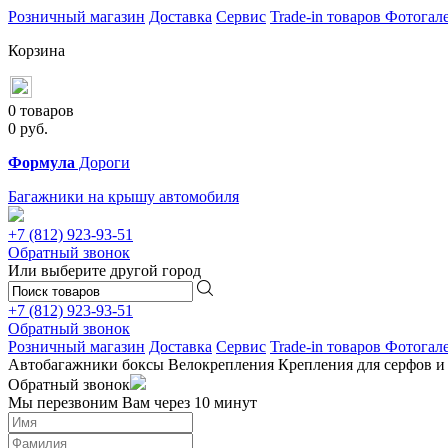
Розничный магазин
Доставка
Сервис
Trade-in товаров
Фотогал
Корзина
0 товаров
0
руб.
Формула
Дороги
Багажники на крышу автомобиля
+7 (812)
923-93-51
Обратный звонок
Или выберите другой город
+7 (812)
923-93-51
Обратный звонок
Розничный магазин
Доставка
Сервис
Trade-in товаров
Фотогал
Автобагажники
боксы
Велокрепления
Крепления для серфов и
Обратный звонок
Мы перезвоним Вам через 10 минут