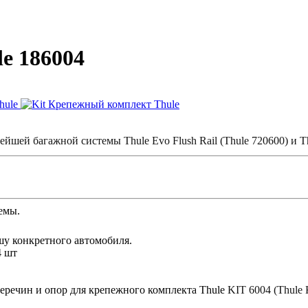
e 186004
овейшей багажной системы Thule Evo Flush Rail
(
Thule 720600)
и
T
емы.
ышу конкретного автомобиля.
4 шт
еречин и опор для крепежного комплекта Thule
KIT
6004 (Thule 