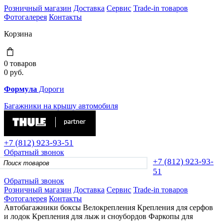
Розничный магазин
Доставка
Сервис
Trade-in товаров
Фотогалерея
Контакты
Корзина
0 товаров
0
руб.
Формула
Дороги
Багажники на крышу автомобиля
+7 (812)
923-93-51
Обратный звонок
+7 (812)
923-93-
51
Обратный звонок
Розничный магазин
Доставка
Сервис
Trade-in товаров
Фотогалерея
Контакты
Автобагажники
боксы
Велокрепления
Крепления для серфов
и лодок
Крепления для лыж и сноубордов
Фаркопы для