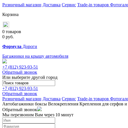
Розничный магазин
Доставка
Сервис
Trade-in товаров
Фотогал
Корзина
0 товаров
0
руб.
Формула
Дороги
Багажники на крышу автомобиля
+7 (812)
923-93-51
Обратный звонок
Или выберите другой город
+7 (812)
923-93-51
Обратный звонок
Розничный магазин
Доставка
Сервис
Trade-in товаров
Фотогал
Автобагажники
боксы
Велокрепления
Крепления для серфов и
Обратный звонок
Мы перезвоним Вам через 10 минут