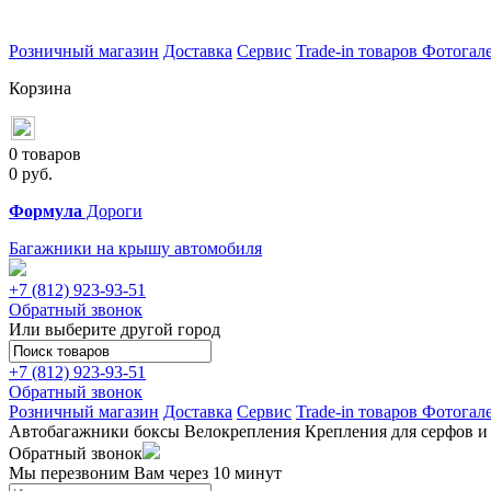
Розничный магазин
Доставка
Сервис
Trade-in товаров
Фотогал
Корзина
0 товаров
0
руб.
Формула
Дороги
Багажники на крышу автомобиля
+7 (812)
923-93-51
Обратный звонок
Или выберите другой город
+7 (812)
923-93-51
Обратный звонок
Розничный магазин
Доставка
Сервис
Trade-in товаров
Фотогал
Автобагажники
боксы
Велокрепления
Крепления для серфов и
Обратный звонок
Мы перезвоним Вам через 10 минут