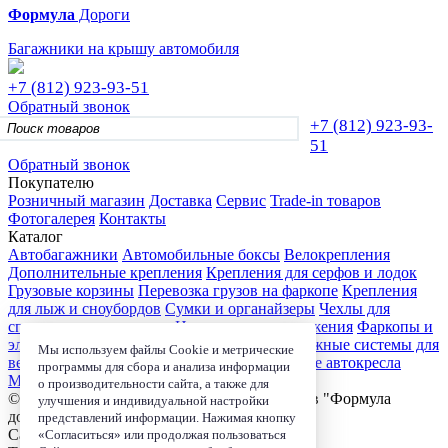
Формула
Дороги
Багажники на крышу автомобиля
+7 (812)
923-93-51
Обратный звонок
+7 (812)
923-93-
51
Обратный звонок
Покупателю
Розничный магазин
Доставка
Сервис
Trade-in товаров
Фотогалерея
Контакты
Каталог
Автобагажники
Автомобильные боксы
Велокрепления
Дополнительные крепления
Крепления для серфов и лодок
Грузовые корзины
Перевозка грузов на фаркопе
Крепления
для лыж и сноубордов
Сумки и органайзеры
Чехлы для
спортивного инвентаря
Цепи противоскольжения
Фаркопы и
электрика
Детские коляски
Велокресла
Багажные системы для
Мы используем файлы Cookie и метрические
велосипедов
Чехлы для электроники
Детские автокресла
программы для сбора и анализа информации
Маркизы и навесы
о производительности сайта, а также для
© 2006-2026, Магазин-салон автобагажников "Формула
улучшения и индивидуальной настройки
дороги"
представлений информации. Нажимая кнопку
Санкт-Петербург, ул. Школьная д. 73 к.2.
«Согласиться» или продолжая пользоваться