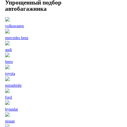
Упрощенный подбор
автобагажника
volkswagen
mercedes benz
audi
bmw
toyota
mitsubishi
ford
hyundai
nissan