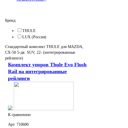
Turtle (Турция)
Yakima (США)
Упоры
Бренд
Atlant (Россия)
Mont Blanc (Швеция)
THULE
Rollster (Россия)
LUX (Россия)
THULE (Швеция)
ЕВРОДЕТАЛЬ (Россия)
Стандартный комплект THULE для MAZDA,
Хит продаж
CX-50 5-дв. SUV, 22- (интегрированные
рейлинги)
Автомобильные боксы
Комплект упоров Thule Evo Flush
Велокрепления
Rail на интегрированные
рейлинги
Дополнительные крепления
Крепления для серфов и лодок
Грузовые корзины
Перевозка грузов на фаркопе
К сравнению
Крепления для лыж и сноубордов
Сумки и органайзеры
Арт. 710600