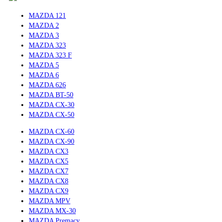
Mont Blanc (Швеция)
MAZDA 121
THULE (Швеция)
MAZDA 2
Turtle (Турция)
MAZDA 3
Yakima (США)
MAZDA 323
Дуги
MAZDA 323 F
Atlant (Россия)
MAZDA 5
Mont Blanc (Швеция)
MAZDA 6
Rollster (Россия)
MAZDA 626
THULE (Швеция)
MAZDA BT-50
Yakima (США)
MAZDA CX-30
ЕВРОДЕТАЛЬ (Россия)
MAZDA CX-50
Замки
MAZDA CX-60
Atlant
MAZDA CX-90
Mont Blanc
MAZDA CX3
THULE
MAZDA CX5
Запчасти
MAZDA CX7
Крепежные комплекты
MAZDA CX8
Atlant (Россия)
MAZDA CX9
Mont Blanc (Швеция)
MAZDA MPV
Rollster (Россия)
MAZDA MX-30
THULE (Швеция)
MAZDA Premacy