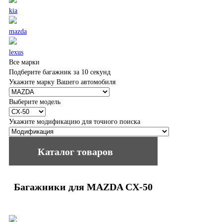
kia
mazda
lexus
Все марки
Подберите багажник за 10 секунд
Укажите марку Вашего автомобиля
Выберите модель
Укажите модификацию для точного поиска
Каталог товаров
Автобагажники
Багажник в сборе
Багажники для MAZDA CX-50
Atlant (Россия)
Fico (Россия)
LUX (Россия)
Menabo (Италия)