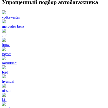
Упрощенный подбор автобагажника
volkswagen
mercedes benz
audi
bmw
toyota
mitsubishi
ford
hyundai
nissan
kia