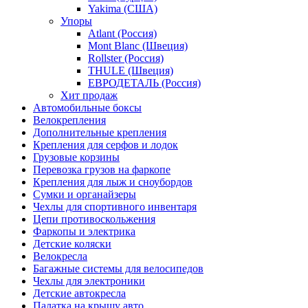
Yakima (США)
Упоры
Atlant (Россия)
Mont Blanc (Швеция)
Rollster (Россия)
THULE (Швеция)
ЕВРОДЕТАЛЬ (Россия)
Хит продаж
Автомобильные боксы
Велокрепления
Дополнительные крепления
Крепления для серфов и лодок
Грузовые корзины
Перевозка грузов на фаркопе
Крепления для лыж и сноубордов
Сумки и органайзеры
Чехлы для спортивного инвентаря
Цепи противоскольжения
Фаркопы и электрика
Детские коляски
Велокресла
Багажные системы для велосипедов
Чехлы для электроники
Детские автокресла
Палатка на крышу авто