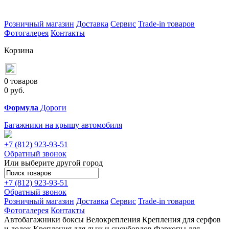
Розничный магазин
Доставка
Сервис
Trade-in товаров
Фотогалерея
Контакты
Корзина
0 товаров
0
руб.
Формула
Дороги
Багажники на крышу автомобиля
+7 (812)
923-93-51
Обратный звонок
Или выберите другой город
+7 (812)
923-93-51
Обратный звонок
Розничный магазин
Доставка
Сервис
Trade-in товаров
Фотогалерея
Контакты
Автобагажники
боксы
Велокрепления
Крепления для серфов
и лодок
Крепления для лыж и сноубордов
Фаркопы для