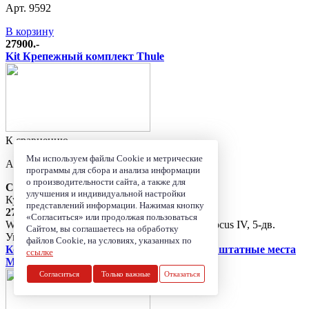
Арт. 9592
В корзину
27900.-
Kit Крепежный комплект Thule
К сравнению
Мы используем файлы Cookie и метрические
Арт. 4103
программы для сбора и анализа информации
о производительности сайта, а также для
Снят с производства
улучшения и индивидуальной настройки
Купить весь набор
представлений информации. Нажимая кнопку
27900.-
«Согласиться» или продолжая пользоваться
WingBar комплект №2 THULE для FORD, Focus IV, 5-дв.
Сайтом, вы соглашаетесь на обработку
Универсал 19- (интегрированные рейлинги)
файлов Cookie, на условиях, указанных по
Комплект дуг Thule WingBar Edge Black в штатные места
ссылке
M
Согласиться
Только важные
Отказаться