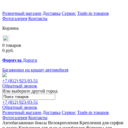
Розничный магазин
Доставка
Сервис
Trade-in товаров
Фотогалерея
Контакты
Корзина
0 товаров
0
руб.
Формула
Дороги
Багажники на крышу автомобиля
+7 (812)
923-93-51
Обратный звонок
Или выберите другой город
+7 (812)
923-93-51
Обратный звонок
Розничный магазин
Доставка
Сервис
Trade-in товаров
Фотогалерея
Контакты
Автобагажники
боксы
Велокрепления
Крепления для серфов
и лодок
Крепления для лыж и сноубордов
Фаркопы для