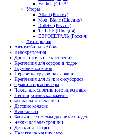
Yakima (США)
Упоры
Atlant (Россия)
Mont Blanc (Швеция)
Rollster (Россия)
THULE (Швеция)
ЕВРОДЕТАЛЬ (Россия)
Хит продаж
Автомобильные боксы
Велокрепления
Дополнительные крепления
Крепления для серфов и лодок
Грузовые корзины
Перевозка грузов на фаркопе
Крепления для лыж и сноубордов
Сумки и органайзеры
Чехлы для спортивного инвентаря
Цепи противоскольжения
Фаркопы и электрика
Детские коляски
Велокресла
Багажные системы для велосипедов
Чехлы для электроники
Детские автокресла
Палатка на крышу авто