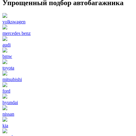
Упрощенный подбор автобагажника
volkswagen
mercedes benz
audi
bmw
toyota
mitsubishi
ford
hyundai
nissan
kia