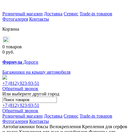
Розничный магазин
Доставка
Сервис
Trade-in товаров
Фотогалерея
Контакты
Корзина
0 товаров
0
руб.
Формула
Дороги
Багажники на крышу автомобиля
+7 (812)
923-93-51
Обратный звонок
Или выберите другой город
+7 (812)
923-93-51
Обратный звонок
Розничный магазин
Доставка
Сервис
Trade-in товаров
Фотогалерея
Контакты
Автобагажники
боксы
Велокрепления
Крепления для серфов
и лодок
Крепления для лыж и сноубордов
Фаркопы для