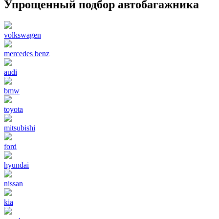
Упрощенный подбор автобагажника
volkswagen
mercedes benz
audi
bmw
toyota
mitsubishi
ford
hyundai
nissan
kia