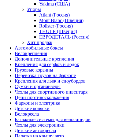
Yakima (США)
Упоры
Atlant (Россия)
Mont Blanc (Швеция)
Rollster (Россия)
THULE (Швеция)
ЕВРОДЕТАЛЬ (Россия)
Хит продаж
Автомобильные боксы
Велокрепления
Дополнительные крепления
Крепления для серфов и лодок
Грузовые корзины
Перевозка грузов на фаркопе
Крепления для лыж и сноубордов
Сумки и органайзеры
Чехлы для спортивного инвентаря
Цепи противоскольжения
Фаркопы и электрика
Детские коляски
Велокресла
Багажные системы для велосипедов
Чехлы для электроники
Детские автокресла
Палатка на крышу авто