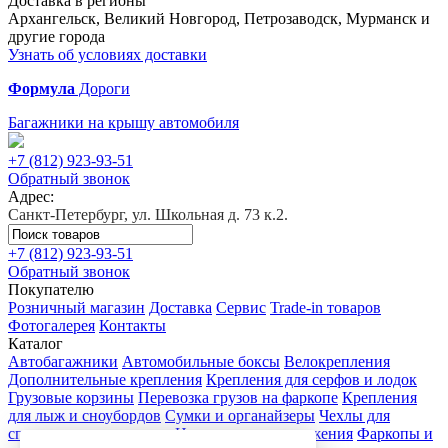
Доставка в регионы
Архангельск, Великий Новгород, Петрозаводск, Мурманск и
другие города
Узнать об условиях доставки
Формула
Дороги
Багажники на крышу автомобиля
+7 (812)
923-93-51
Обратный звонок
Адрес:
Санкт-Петербург, ул. Школьная д. 73 к.2.
+7 (812)
923-93-51
Обратный звонок
Покупателю
Розничный магазин
Доставка
Сервис
Trade-in товаров
Фотогалерея
Контакты
Каталог
Автобагажники
Автомобильные боксы
Велокрепления
Дополнительные крепления
Крепления для серфов и лодок
Грузовые корзины
Перевозка грузов на фаркопе
Крепления
для лыж и сноубордов
Сумки и органайзеры
Чехлы для
спортивного инвентаря
Цепи противоскольжения
Фаркопы и