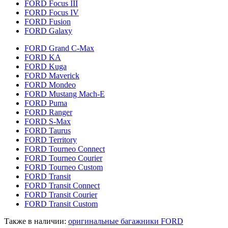
FORD Focus III
FORD Focus IV
FORD Fusion
FORD Galaxy
FORD Grand C-Max
FORD KA
FORD Kuga
FORD Maverick
FORD Mondeo
FORD Mustang Mach-E
FORD Puma
FORD Ranger
FORD S-Max
FORD Taurus
FORD Territory
FORD Tourneo Connect
FORD Tourneo Courier
FORD Tourneo Custom
FORD Transit
FORD Transit Connect
FORD Transit Courier
FORD Transit Custom
Также в наличии
:
оригинальные багажники FORD